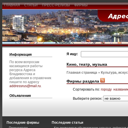
ГЛАВНАЯ
СТАТЬИ
ПРЕСС-РЕЛИЗЫ
ФИРМЫ
Я ищу:
Информация
По всем вопросам
Кино, театр, музыка
касающихся работы
ресурса Адреса
Главная страница
Культура, иску
Владивостока и
добавления в справочник
Фирмы раздела
пишите по адресу
addressrus@mail.ru
.
Сортировать по:
городу
названи
Объявления
Выберите регион:
Последние фирмы
Последние статьи
Прокуратура
Как проводится обследование скрытых дефектов 