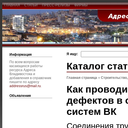
ГЛАВНАЯ
СТАТЬИ
ПРЕСС-РЕЛИЗЫ
ФИРМЫ
Я ищу:
Информация
По всем вопросам
Каталог ста
касающихся работы
ресурса Адреса
Владивостока и
Главная страница
Строительство
добавления в справочник
пишите по адресу
Как провод
addressrus@mail.ru
.
Объявления
дефектов в 
систем ВК
Соединения тру