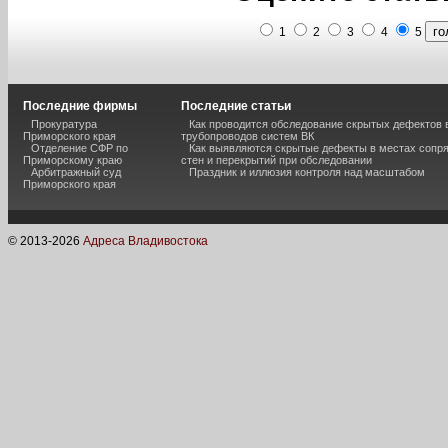
1
2
3
4
5
Последние фирмы
Последние статьи
Прокуратура
Как проводится обследование скрытых дефектов 
Приморского края
трубопроводов систем ВК
Отделение СФР по
Как выявляются скрытые дефекты в местах сопр
Приморскому краю
стен и перекрытий при обследовании
Арбитражный суд
Праздник и иллюзия контроля над масштабом
Приморского края
© 2013-
2026
Адреса Владивостока