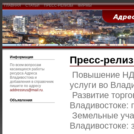
ГЛАВНАЯ
СТАТЬИ
ПРЕСС-РЕЛИЗЫ
ФИРМЫ
Пресс-рели
Информация
По всем вопросам
касающихся работы
Повышение НДС
ресурса Адреса
Владивостока и
добавления в справочник
услуги во Влад
пишите по адресу
addressrus@mail.ru
.
Развитие торго
Объявления
Владивостоке: 
Земельные уча
Владивостоке: 