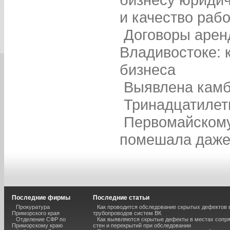
и качество рабо
Договоры арен
Владивостоке: 
бизнеса
Выявлена камб
Тринадцатилет
Первомайскому
помешала даже
Последние фирмы
Последние статьи
Прокуратура
Как проводится обследование скрытых дефектов 
Приморского края
трубопроводов систем ВК
Отделение СФР по
Как выявляются скрытые дефекты в местах сопр
Приморскому краю
стен и перекрытий при обследовании