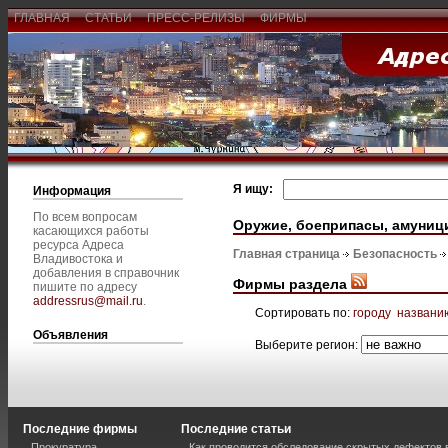
ГЛАВНАЯ
СТАТЬИ
ПРЕСС-РЕЛИЗЫ
ФИРМЫ
Я ищу:
Информация
По всем вопросам
Оружие, боеприпасы, амуниц
касающихся работы
ресурса Адреса
Главная страница
Безопасность
Владивостока и
добавления в справочник
Фирмы раздела
пишите по адресу
addressrus@mail.ru
.
Сортировать по:
городу
названи
Объявления
Выберите регион:
Последние фирмы
Последние статьи
Прокуратура
Как проводится обследование скрытых дефектов 