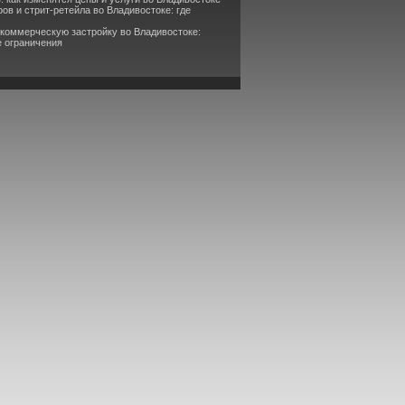
ов и стрит-ретейла во Владивостоке: где
 коммерческую застройку во Владивостоке:
е ограничения