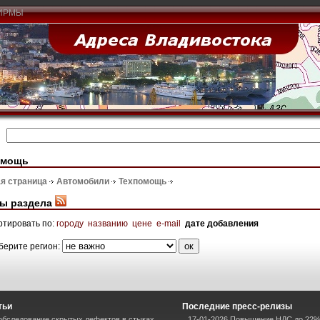
ИРМЫ
омощь
я страница
Автомобили
Техпомощь
ы раздела
ртировать по:
городу
названию
цене
e-mail
дате добавления
берите регион:
тьи
Последние пресс-релизы
 обследование скрытых дефектов в стыках
17-01-2026 Повышение НДС до 22%: