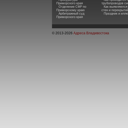
Приморского края
трубопроводов си
Отделение СФР по
Как выявляются
Приморскому краю
стен и перекрыти
Арбитражный суд
Праздник и илл
Приморского края
© 2013-
2026
Адреса Владивостока