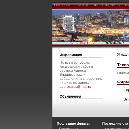
ГЛАВНАЯ
СТАТЬИ
ПРЕСС-РЕЛИЗЫ
Ф
Я ищу:
Информация
По всем вопросам
Техп
касающихся работы
ресурса Адреса
Главна
Владивостока и
добавления в справочник
Фирм
пишите по адресу
addressrus@mail.ru
.
Со
Объявления
Вы
Последние фирмы
Последние ста
Прокуратура
Как проводится