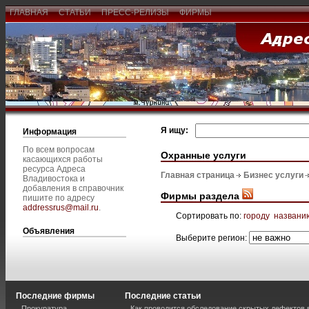
ГЛАВНАЯ
СТАТЬИ
ПРЕСС-РЕЛИЗЫ
ФИРМЫ
Я ищу:
Информация
По всем вопросам
Охранные услуги
касающихся работы
ресурса Адреса
Главная страница
Бизнес услуги
Владивостока и
добавления в справочник
Фирмы раздела
пишите по адресу
addressrus@mail.ru
.
Сортировать по:
городу
названи
Объявления
Выберите регион:
Последние фирмы
Последние статьи
Прокуратура
Как проводится обследование скрытых дефектов 