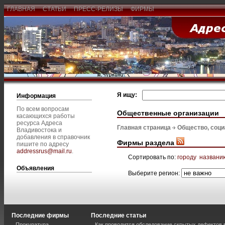
ГЛАВНАЯ
СТАТЬИ
ПРЕСС-РЕЛИЗЫ
ФИРМЫ
Я ищу:
Информация
По всем вопросам
Общественные организации
касающихся работы
ресурса Адреса
Главная страница
Общество, соц
Владивостока и
добавления в справочник
Фирмы раздела
пишите по адресу
addressrus@mail.ru
.
Сортировать по:
городу
названи
Объявления
Выберите регион:
Последние фирмы
Последние статьи
Прокуратура
Как проводится обследование скрытых дефектов 