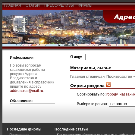
ГЛАВНАЯ
СТАТЬИ
ПРЕСС-РЕЛИЗЫ
ФИРМЫ
Я ищу:
Информация
По всем вопросам
Материалы, сырье
касающихся работы
ресурса Адреса
Главная страница
Производство
Владивостока и
добавления в справочник
Фирмы раздела
пишите по адресу
addressrus@mail.ru
.
Сортировать по:
городу
названи
Объявления
Выберите регион:
Последние фирмы
Последние статьи
Прокуратура
Как проводится обследование скрытых дефектов 