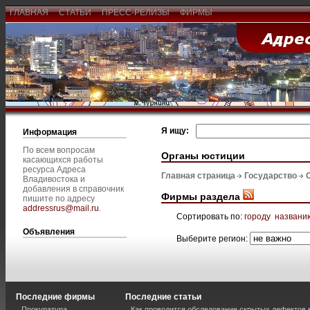
ГЛАВНАЯ
СТАТЬИ
ПРЕСС-РЕЛИЗЫ
ФИРМЫ
Я ищу:
Информация
По всем вопросам
Органы юстиции
касающихся работы
ресурса Адреса
Главная страница
Государство
Владивостока и
добавления в справочник
Фирмы раздела
пишите по адресу
addressrus@mail.ru
.
Сортировать по:
городу
названи
Объявления
Выберите регион:
Последние фирмы
Последние статьи
Прокуратура
Как проводится обследование скрытых дефектов 