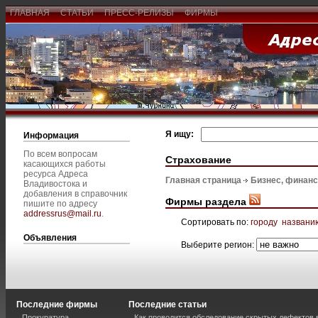
ГЛАВНАЯ
СТАТЬИ
ПРЕСС-РЕЛИЗЫ
ФИРМЫ
Я ищу:
Информация
По всем вопросам
Страхование
касающихся работы
ресурса Адреса
Главная страница
Бизнес, финан
Владивостока и
добавления в справочник
Фирмы раздела
пишите по адресу
addressrus@mail.ru
.
Сортировать по:
городу
названи
Объявления
Выберите регион:
Последние фирмы
Последние статьи
Прокуратура
Как проводится обследование скрытых дефектов 