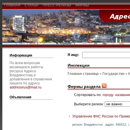
ГЛАВНАЯ
СТАТЬИ
ПРЕСС-РЕЛИЗЫ
ФИРМЫ
Я ищу:
Информация
По всем вопросам
Инспекции
касающихся работы
ресурса Адреса
Главная страница
Государство
Владивостока и
добавления в справочник
пишите по адресу
Фирмы раздела
addressrus@mail.ru
.
Сортировать по:
городу
названи
Объявления
Выберите регион:
Управление ФНС России по Примо
1.
регион: Владивосток , адрес: 690012, г