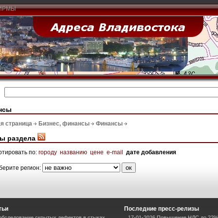
ИРМЫ
нсы
я страница
Бизнес, финансы
Финансы
ы раздела
ртировать по:
городу
названию
цене
e-mail
дате добавления
берите регион:
тьи
Последние пресс-релизы
 обследование скрытых дефектов в стыках
17-01-2026 Повышение НДС до 22%: