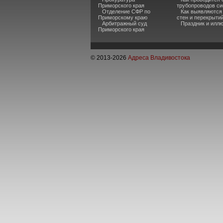
Приморского края
трубопроводов си
Отделение СФР по
Как выявляются
Приморскому краю
стен и перекрыти
Арбитражный суд
Праздник и илл
Приморского края
© 2013-
2026
Адреса Владивостока