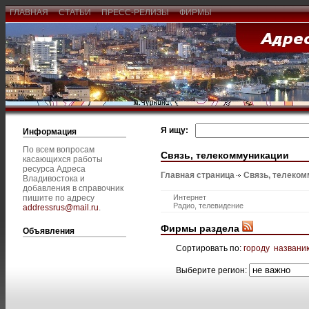
ГЛАВНАЯ
СТАТЬИ
ПРЕСС-РЕЛИЗЫ
ФИРМЫ
Я ищу:
Информация
По всем вопросам
Связь, телекоммуникации
касающихся работы
ресурса Адреса
Главная страница
Связь, телеком
Владивостока и
добавления в справочник
пишите по адресу
Интернет
Радио, телевидение
addressrus@mail.ru
.
Фирмы раздела
Объявления
Сортировать по:
городу
названи
Выберите регион: