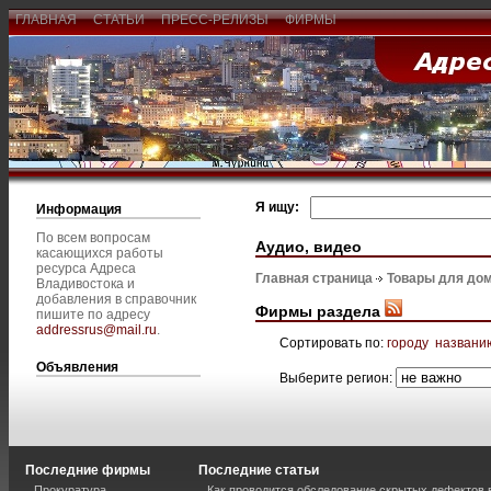
ГЛАВНАЯ
СТАТЬИ
ПРЕСС-РЕЛИЗЫ
ФИРМЫ
Я ищу:
Информация
По всем вопросам
Аудио, видео
касающихся работы
ресурса Адреса
Главная страница
Товары для дом
Владивостока и
добавления в справочник
Фирмы раздела
пишите по адресу
addressrus@mail.ru
.
Сортировать по:
городу
названи
Объявления
Выберите регион:
Последние фирмы
Последние статьи
Прокуратура
Как проводится обследование скрытых дефектов 