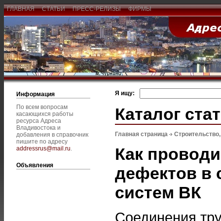
ГЛАВНАЯ
СТАТЬИ
ПРЕСС-РЕЛИЗЫ
ФИРМЫ
Я ищу:
Информация
По всем вопросам
Каталог ста
касающихся работы
ресурса Адреса
Владивостока и
Главная страница
Строительство
добавления в справочник
пишите по адресу
Как провод
addressrus@mail.ru
.
Объявления
дефектов в 
систем ВК
Соединения тру