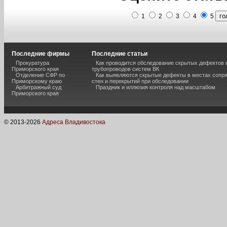
1
2
3
4
5
Последние фирмы
Последние статьи
Прокуратура
Как проводится обследование скрытых дефектов 
Приморского края
трубопроводов систем ВК
Отделение СФР по
Как выявляются скрытые дефекты в местах сопр
Приморскому краю
стен и перекрытий при обследовании
Арбитражный суд
Праздник и иллюзия контроля над масштабом
Приморского края
© 2013-
2026
Адреса Владивостока