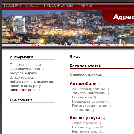
ГЛАВНАЯ
СТАТЬИ
ПРЕСС-РЕЛИЗЫ
ФИРМЫ
Я ищу:
Информация
По всем вопросам
Каталог статей
касающихся работы
ресурса Адреса
Главная страница
Владивостока и
добавления в справочник
Автомобили
[6]
пишите по адресу
АЗС, гаражи, стоянки
[1]
addressrus@mail.ru
.
Запчасти, автохимия
[1]
Мототехника
[1]
Объявления
Продажа автомобилей
[1]
Ремонт, сервис, тюнинг
[1]
Техпомощь
[1]
Бизнес услуги
[5]
Деловые услуги
[1]
Охранные услуги
[1]
Рекламные услуги
[1]