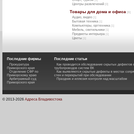
[1]
Центры развлечений
[0]
Товары для дома и офиса
[6]
Аудио, видео
[1]
Бытовая техника
[1]
Компьютеры, оргтехника
[1]
Мебель, светильники
[1]
Предметы интерьера
[1]
Цветы
[1]
Последние фирмы
Последние статьи
Прокуратура
Как проводится обследование скрытых дефектов 
Приморского края
трубопроводов систем ВК
Отделение СФР по
Как выявляются скрытые дефекты в местах сопр
Приморскому краю
стен и перекрытий при обследовании
Арбитражный суд
Праздник и иллюзия контроля над масштабом
Приморского края
© 2013-
2026
Адреса Владивостока