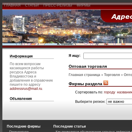
ГЛАВНАЯ
СТАТЬИ
ПРЕСС-РЕЛИЗЫ
ФИРМЫ
Я ищу:
Информация
По всем вопросам
Оптовая торговля
касающихся работы
ресурса Адреса
Главная страница
Торговля
Опто
Владивостока и
добавления в справочник
Фирмы раздела
пишите по адресу
addressrus@mail.ru
.
Сортировать по:
городу
названи
Объявления
Выберите регион:
Последние фирмы
Последние статьи
Прокуратура
Как проводится обследование скрытых дефектов 