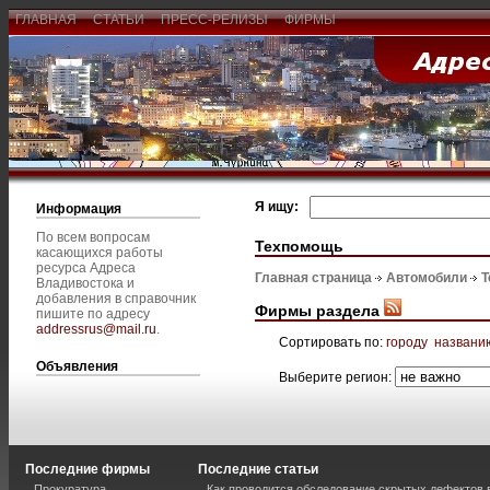
ГЛАВНАЯ
СТАТЬИ
ПРЕСС-РЕЛИЗЫ
ФИРМЫ
Я ищу:
Информация
По всем вопросам
Техпомощь
касающихся работы
ресурса Адреса
Главная страница
Автомобили
Т
Владивостока и
добавления в справочник
Фирмы раздела
пишите по адресу
addressrus@mail.ru
.
Сортировать по:
городу
названи
Объявления
Выберите регион:
Последние фирмы
Последние статьи
Прокуратура
Как проводится обследование скрытых дефектов 