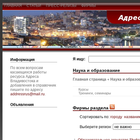
ГЛАВНАЯ
СТАТЬИ
ПРЕСС-РЕЛИЗЫ
ФИРМЫ
Я ищу:
Информация
По всем вопросам
Наука и образование
касающихся работы
ресурса Адреса
Главная страница
Наука и образо
Владивостока и
добавления в справочник
пишите по адресу
Курсы
Тренинги, семинары
addressrus@mail.ru
.
Объявления
Фирмы раздела
Сортировать по:
городу
названи
Выберите регион:
Образовательное агентство Stude
1.