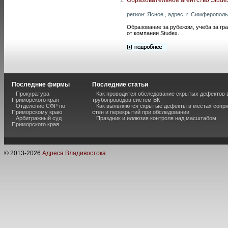
регион: Ясное , адрес: г. Симферополь,
Образование за рубежом, учеба за гр
от компании Studex.
Последние фирмы
Последние статьи
Прокуратура
Как проводится обследование скрытых дефектов 
Приморского края
трубопроводов систем ВК
Отделение СФР по
Как выявляются скрытые дефекты в местах сопр
Приморскому краю
стен и перекрытий при обследовании
Арбитражный суд
Праздник и иллюзия контроля над масштабом
Приморского края
© 2013-
2026
Адреса Владивостока