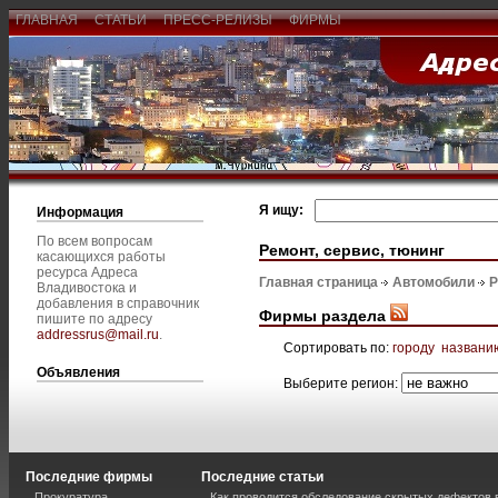
ГЛАВНАЯ
СТАТЬИ
ПРЕСС-РЕЛИЗЫ
ФИРМЫ
Я ищу:
Информация
По всем вопросам
Ремонт, сервис, тюнинг
касающихся работы
ресурса Адреса
Главная страница
Автомобили
Р
Владивостока и
добавления в справочник
Фирмы раздела
пишите по адресу
addressrus@mail.ru
.
Сортировать по:
городу
названи
Объявления
Выберите регион:
Последние фирмы
Последние статьи
Прокуратура
Как проводится обследование скрытых дефектов 