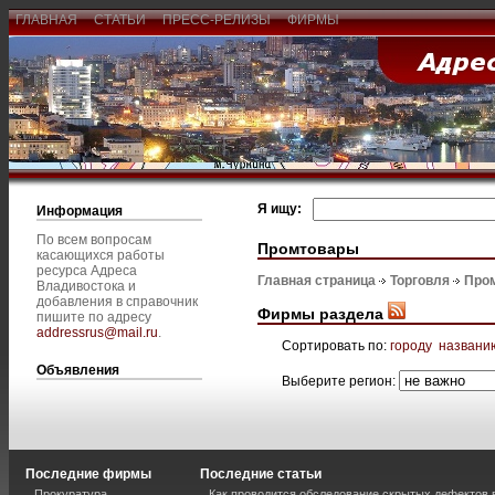
ГЛАВНАЯ
СТАТЬИ
ПРЕСС-РЕЛИЗЫ
ФИРМЫ
Я ищу:
Информация
По всем вопросам
Промтовары
касающихся работы
ресурса Адреса
Главная страница
Торговля
Про
Владивостока и
добавления в справочник
Фирмы раздела
пишите по адресу
addressrus@mail.ru
.
Сортировать по:
городу
названи
Объявления
Выберите регион:
Последние фирмы
Последние статьи
Прокуратура
Как проводится обследование скрытых дефектов 