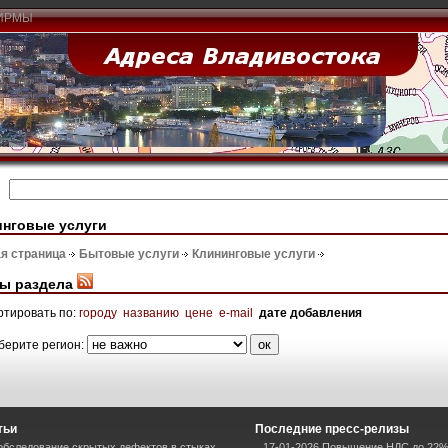
ИРМЫ
инговые услуги
я страница
Бытовые услуги
Клининговые услуги
ы раздела
ртировать по:
городу
названию
цене
e-mail
дате добавления
берите регион:
тьи
Последние пресс-релизы
 обследование скрытых дефектов в стыках
17-01-2026 Повышение НДС до 22%: