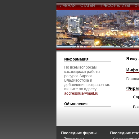
ГЛАВНАЯ
СТАТЬИ
ПРЕСС-РЕЛИЗЫ
Ф
Я ищу:
Информация
По всем вопросам
Инфо
касающихся работы
ресурса Адреса
Главна
Владивостока и
добавления в справочник
Фирм
пишите по адресу
addressrus@mail.ru
.
Со
Объявления
Вы
Последние фирмы
Последние ста
Прокуратура
Как проводится