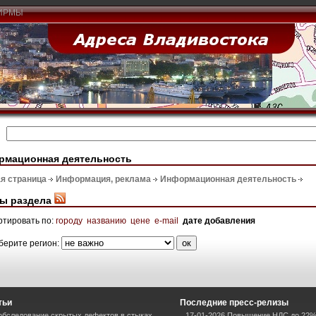
ИРМЫ
рмационная деятельность
я страница
Информация, реклама
Информационная деятельность
ы раздела
ртировать по:
городу
названию
цене
e-mail
дате добавления
берите регион:
тьи
Последние пресс-релизы
 обследование скрытых дефектов в стыках
17-01-2026 Повышение НДС до 22%: