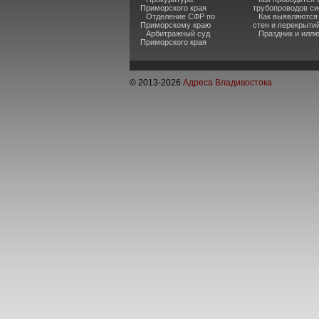
Приморского края
трубопроводов си
Отделение СФР по
Как выявляются
Приморскому краю
стен и перекрыти
Арбитражный суд
Праздник и илл
Приморского края
© 2013-
2026
Адреса Владивостока