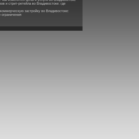
ов и стрит-ретейла во Владивостоке: где
 коммерческую застройку во Владивостоке:
е ограничения