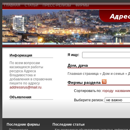
ГЛАВНАЯ
СТАТЬИ
ПРЕСС-РЕЛИЗЫ
ФИРМЫ
Я ищу:
Информация
По всем вопросам
Дом, дача
касающихся работы
ресурса Адреса
Главная страница
Дом и семья
Д
Владивостока и
добавления в справочник
Фирмы раздела
пишите по адресу
addressrus@mail.ru
.
Сортировать по:
городу
названи
Объявления
Выберите регион:
Последние фирмы
Последние статьи
Прокуратура
Как проводится обследование скрытых дефектов 