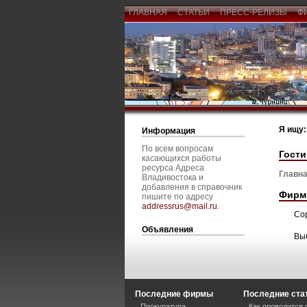
ГЛАВНАЯ
СТАТЬИ
ПРЕСС-РЕЛИЗЫ
Ф
Я ищу:
Информация
По всем вопросам
Гост
касающихся работы
ресурса Адреса
Главна
Владивостока и
добавления в справочник
Фирм
пишите по адресу
addressrus@mail.ru
.
Со
Объявления
Вы
Последние фирмы
Последние ста
Прокуратура
Как проводится