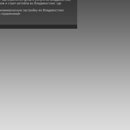
ов и стрит-ретейла во Владивостоке: где
 коммерческую застройку во Владивостоке:
е ограничения