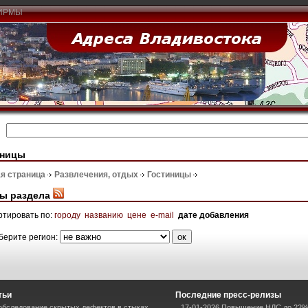
ИРМЫ
иницы
я страница
Развлечения, отдых
Гостиницы
ы раздела
ртировать по:
городу
названию
цене
e-mail
дате добавления
берите регион:
тьи
Последние пресс-релизы
 обследование скрытых дефектов в стыках
17-01-2026 Повышение НДС до 22%: