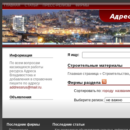
ГЛАВНАЯ
СТАТЬИ
ПРЕСС-РЕЛИЗЫ
ФИРМЫ
Я ищу:
Информация
По всем вопросам
Строительные материалы
касающихся работы
ресурса Адреса
Главная страница
Строительство
Владивостока и
добавления в справочник
Фирмы раздела
пишите по адресу
addressrus@mail.ru
.
Сортировать по:
городу
названи
Объявления
Выберите регион:
Последние фирмы
Последние статьи
Прокуратура
Как проводится обследование скрытых дефектов 