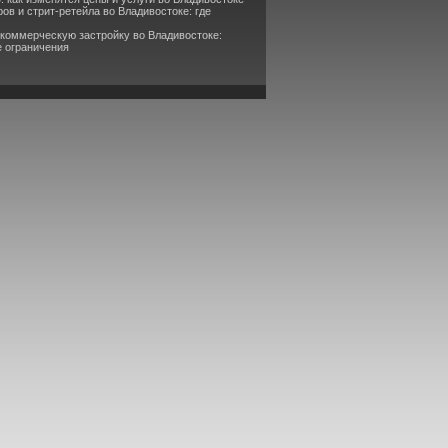
ов и стрит-ретейла во Владивостоке: где
 коммерческую застройку во Владивостоке:
е ограничения