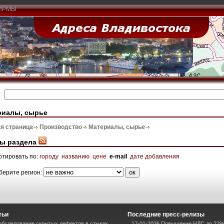
ИРМЫ
риалы, сырье
я страница
Производство
Материалы, сырье
ы раздела
ртировать по:
городу
названию
цене
e-mail
дате добавления
берите регион:
тьи
Последние пресс-релизы
 обследование скрытых дефектов в стыках
17-01-2026 Повышение НДС до 22%: