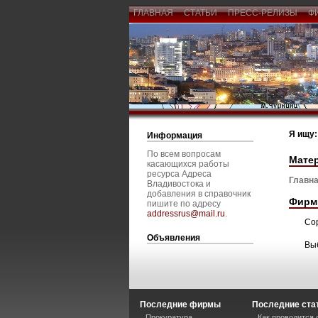
ГЛАВНАЯ
СТАТЬИ
ПРЕСС-РЕЛИЗЫ
Ф
Я ищу:
Информация
По всем вопросам
Мате
касающихся работы
ресурса Адреса
Главна
Владивостока и
добавления в справочник
Фирм
пишите по адресу
addressrus@mail.ru
.
Со
Объявления
Вы
Последние фирмы
Последние ста
Прокуратура
Как проводится