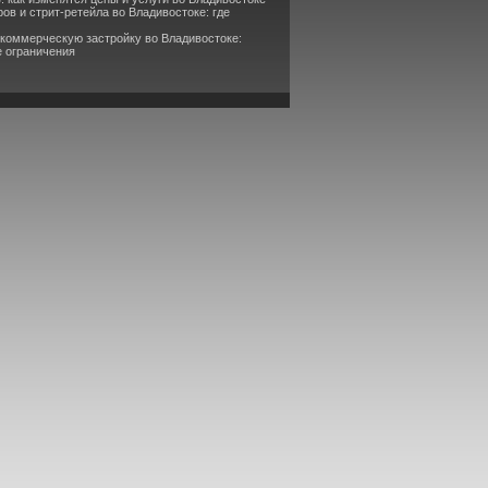
ов и стрит-ретейла во Владивостоке: где
 коммерческую застройку во Владивостоке:
е ограничения