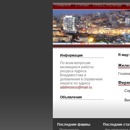
ГЛАВНАЯ
СТАТЬИ
ПРЕСС-РЕЛИЗЫ
Ф
Я ищу:
Информация
По всем вопросам
Желе
касающихся работы
ресурса Адреса
Главна
Владивостока и
добавления в справочник
Фирм
пишите по адресу
addressrus@mail.ru
.
Со
Объявления
Вы
Последние фирмы
Последние ста
Прокуратура
Как проводится