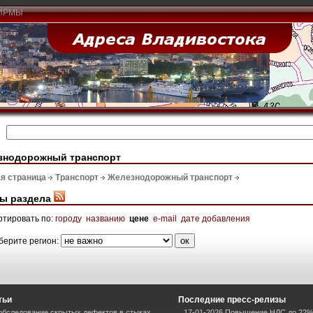
ИРМЫ
знодорожный транспорт
я страница
Транспорт
Железнодорожный транспорт
ы раздела
ртировать по:
городу
названию
цене
e-mail
дате добавления
берите регион:
тьи
Последние пресс-релизы
 обследование скрытых дефектов в стыках
17-01-2026 Повышение НДС до 22%: