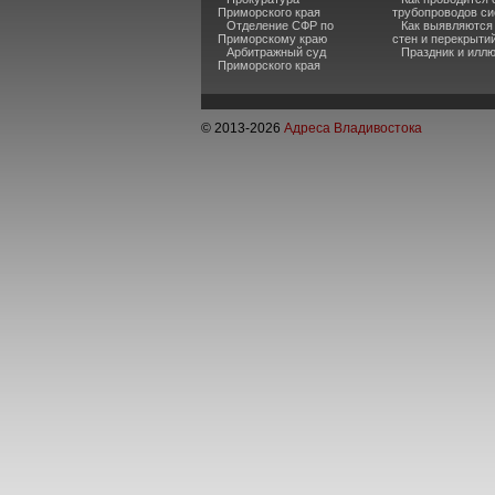
Приморского края
трубопроводов си
Отделение СФР по
Как выявляются
Приморскому краю
стен и перекрыти
Арбитражный суд
Праздник и илл
Приморского края
© 2013-
2026
Адреса Владивостока